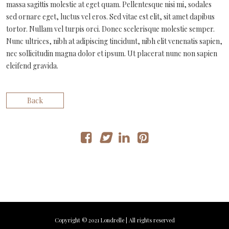
massa sagittis molestie at eget quam. Pellentesque nisi mi, sodales
sed ornare eget, luctus vel eros. Sed vitae est elit, sit amet dapibus
tortor. Nullam vel turpis orci. Donec scelerisque molestie semper.
Nunc ultrices, nibh at adipiscing tincidunt, nibh elit venenatis sapien,
nec sollicitudin magna dolor et ipsum. Ut placerat nunc non sapien
eleifend gravida.
Back
Copyright © 2021 Londrelle | All rights reserved