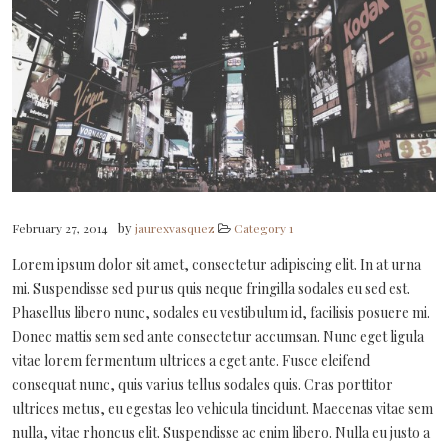
Spotify
by
February 27, 2014
jaurexvasquez
Category 1
Lorem ipsum dolor sit amet, consectetur adipiscing elit. In at urna
mi. Suspendisse sed purus quis neque fringilla sodales eu sed est.
Phasellus libero nunc, sodales eu vestibulum id, facilisis posuere mi.
Donec mattis sem sed ante consectetur accumsan. Nunc eget ligula
vitae lorem fermentum ultrices a eget ante. Fusce eleifend
consequat nunc, quis varius tellus sodales quis. Cras porttitor
ultrices metus, eu egestas leo vehicula tincidunt. Maecenas vitae sem
nulla, vitae rhoncus elit. Suspendisse ac enim libero. Nulla eu justo a