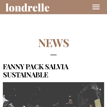
BIO
NEWS
MUSIC
EVENTS
FANNY PACK SALVIA
VIDEOS
SUSTAINABLE
CONTACT
SHOP