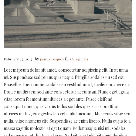
Spotify
by
February 27, 2015
jaurexvasquez
Category 1
Lorem ipsum dolor sit amet, consectetur adipiscing elit. In at urna
mi. Suspendisse sed purus quis neque fringilla sodales eu sed est.
Phasellus libero nunc, sodales eu vestibulum id, facilisis posuere mi.
Donec mattis sem sed ante consectetur accumsan. Nunc eget ligula
vitae lorem fermentum ultrices a eget ante. Fusce eleifend
consequat nunc, quis varius tellus sodales quis. Cras porttitor
ultrices metus, eu egestas leo vehicula tincidunt. Maecenas vitae sem
nulla, vitae rhoncus elit. Suspendisse ac enim libero. Nulla eu justo a
massa sagittis molestie at eget quam. Pellentesque nisi mi, sodales
sed ornare eget, luctus vel eros. Sed vitae est elit, sit amet dapibus